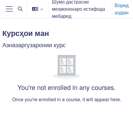
Шумо дастрасии
Нодида гузаронидан ба мазмуни асосӣ
Ворид
меҳмононаро истифода
Toggle search input
шудан
Панели тараф
мебаред
Курсҳои ман
Main content blocks
Азназаргузаронии курс
Нодида гузаронидани Азназаргузаронии курс
You're not enrolled in any courses.
Once you're enrolled in a course, it will appear here.