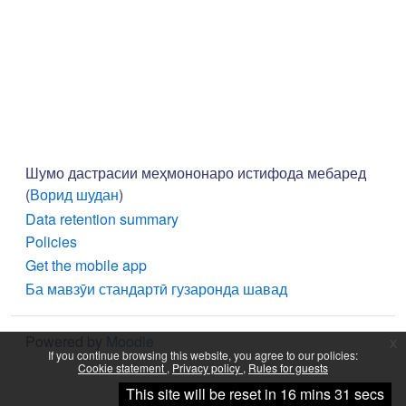
Шумо дастрасии меҳмононаро истифода мебаред
(
Ворид шудан
)
Data retention summary
Policies
Get the mobile app
Ба мавзӯи стандартӣ гузаронда шавад
Powered by
Moodle
x
If you continue browsing this website, you agree to our policies:
Cookie statement
Privacy policy
Rules for guests
Continue
This site will be reset in 16 mins 31 secs