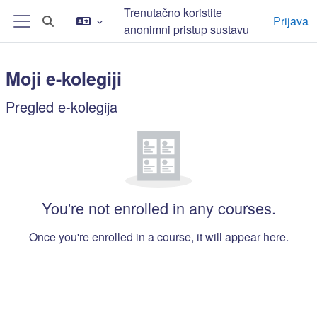
Preskoči na sadržaj
Trenutačno koristite
Prijava
Toggle search input
anonimni pristup sustavu
Bočni panel
Moji e-kolegiji
Main content blocks
Pregled e-kolegija
Preskoči Pregled e-kolegija
You're not enrolled in any courses.
Once you're enrolled in a course, it will appear here.