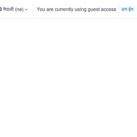
नेपाली ‎(ne)‎
You are currently using guest access
लग ईन
earch input