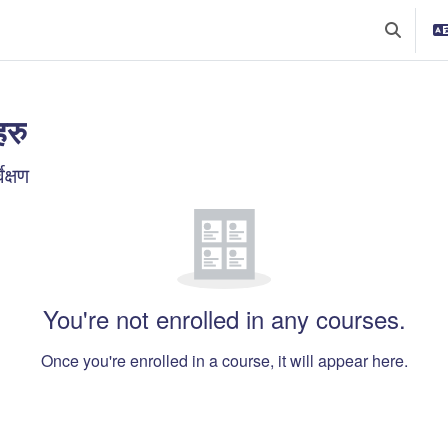
Toggle s
हरु
t blocks
ेक्षण
ोड्नुहोस्
You're not enrolled in any courses.
Once you're enrolled in a course, it will appear here.