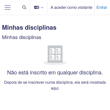
Ir para o conteúdo principal
A aceder como visitante
Entrar
Alternar a entrada da pesquisa
Painel lateral
Minhas disciplinas
Blocos de conteúdo principal
Minhas disciplinas
Ignorar Minhas disciplinas
Não está inscrito em qualquer disciplina.
Depois de se inscrever numa disciplina, ela será mostrada
aqui.