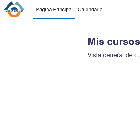
Salta al contenido principal
Página Principal
Calendario
Mis curso
Bloques de 
Vista general de c
Salta Vista general de 