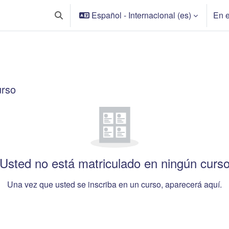
Español - Internacional ‎(es)‎
En e
Selector de búsqueda de entrada
s
contenido principales
urso
curso
Usted no está matriculado en ningún curs
Una vez que usted se inscriba en un curso, aparecerá aquí.