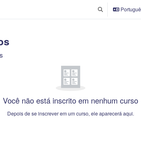
Português 
Alternar entrada de
os
onteúdo principal
s
os
Você não está inscrito em nenhum curso
Depois de se inscrever em um curso, ele aparecerá aqui.