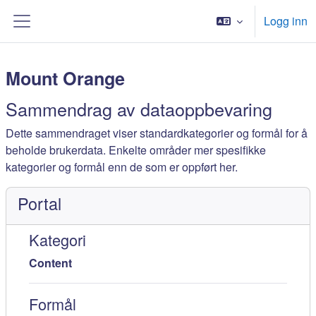
Gå til hovedinnhold
Logg inn
Sidepanel
Mount Orange
Sammendrag av dataoppbevaring
Dette sammendraget viser standardkategorier og formål for å
beholde brukerdata. Enkelte områder mer spesifikke
kategorier og formål enn de som er oppført her.
Portal
Kategori
Content
Formål