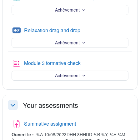
Achèvement
H5P
Relaxation drag and drop
Achèvement
Test
Module 3 formative check
Achèvement
Your assessments
Replier
Devoir
Summative assignment
Ouvert le :
%A 10/08/2023DHH 8HHDD %B %Y, %H:%M