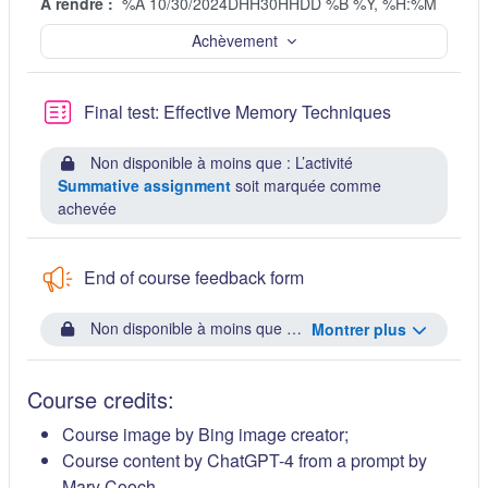
À rendre :
%A 10/30/2024DHH30HHDD %B %Y, %H:%M
Achèvement
Final test: Effective Memory Techniques
Non disponible à moins que : L’activité
Summative assignment
soit marquée comme
achevée
End of course feedback form
Non disponible à moins que : L’activité
Final test: Effec
Montrer plus
Course credits:
Course image by Bing image creator;
Course content by ChatGPT-4 from a prompt by
Mary Cooch