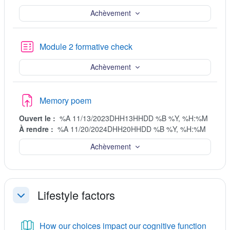
Achèvement
Test
Module 2 formative check
Achèvement
Devoir
Memory poem
Ouvert le :
%A 11/13/2023DHH13HHDD %B %Y, %H:%M
À rendre :
%A 11/20/2024DHH20HHDD %B %Y, %H:%M
Achèvement
Lifestyle factors
Replier
Livre
How our choices impact our cognitive function