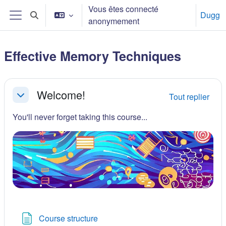
Passer au contenu principal
Vous êtes connecté
Dugg
Activer/désactiver la saisie de recherche
anonymement
Panneau latéral
Effective Memory Techniques
Résumé de section
Welcome!
Tout replier
Replier
You'll never forget taking this course...
Page
Course structure