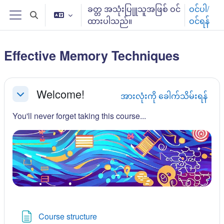
ပင်မစာမျက်နှာထိ ကျော်မည်
ခတ္တ အသုံးပြုူသူအဖြစ် ဝင်
ဝင်ပါ/
ရှာဖွေမှု စာသားရွေးချယ်ပါ
ထားပါသည်။
ဝင်ရန်
ဘေးဖက် panel/ ဘေးဘောင်များ
Effective Memory Techniques
Section outline
Welcome!
အားလုံးကို ခေါက်သိမ်းရန်
ခေါက်သိမ်းရန်
You'll never forget taking this course...
စာမျက်နှာ
Course structure