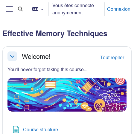
Passer au contenu principal
Vous êtes connecté
Connexion
Activer/désactiver la saisie de recherche
anonymement
Panneau latéral
Effective Memory Techniques
Résumé de section
Welcome!
Tout replier
Replier
You'll never forget taking this course...
Page
Course structure