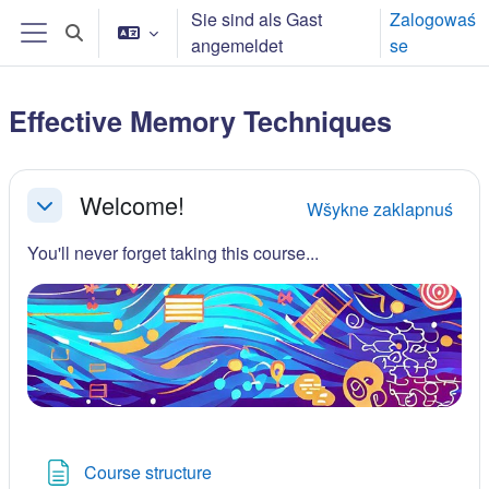
Zum Hauptinhalt
Sie sind als Gast
Zalogowaś
Sucheingabe umschalten
angemeldet
se
Website-Übersicht
Effective Memory Techniques
Abschnittsübersicht
Welcome!
Wšykne zaklapnuś
Einklappen
You'll never forget taking this course...
Tekstowy bok
Course structure