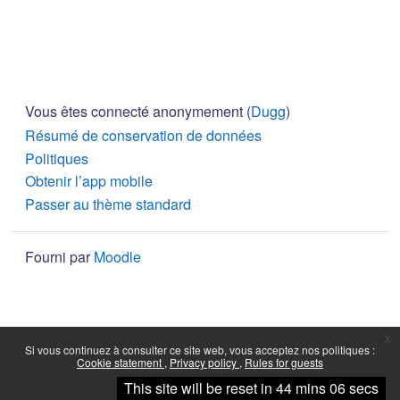
Vous êtes connecté anonymement (
Dugg
)
Résumé de conservation de données
Politiques
Obtenir l’app mobile
Passer au thème standard
Fourni par
Moodle
x
Si vous continuez à consulter ce site web, vous acceptez nos politiques :
Cookie statement
Privacy policy
Rules for guests
Continuer
This site will be reset in 44 mins 06 secs