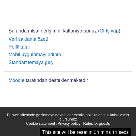
Şu anda misafir erişimini kullanıyorsunuz (
Giriş yap
)
Veri saklama özeti
Politikalar
Mobil uygulamayı edinin
Standart temaya geç
Moodle
tarafından desteklenmektedir
x
Bu web sitesinde gezinmeye devam ederseniz, politikalarımızı kabul etmiş
olursunuz:
Cookie statement
Privacy policy
Rules for guests
Devam et
This site will be reset in 34 mins 11 secs