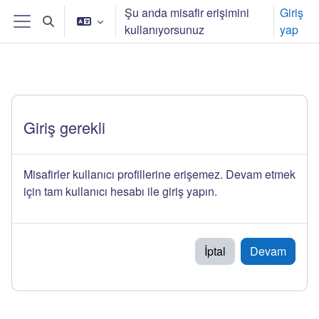
Ana içeriğe git
Şu anda misafir erişimini
Giriş
Arama girişini değiştir
kullanıyorsunuz
yap
Yan panel
Giriş gerekli
Misafirler kullanıcı profillerine erişemez. Devam etmek
için tam kullanıcı hesabı ile giriş yapın.
İptal
Devam