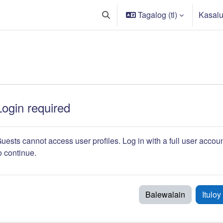
Tagalog ‎(tl)‎
Kasalu
I-toggle ang "input" sa paghahana
Login required
uests cannot access user profiles. Log in with a full user accou
o continue.
Balewalain
Ituloy