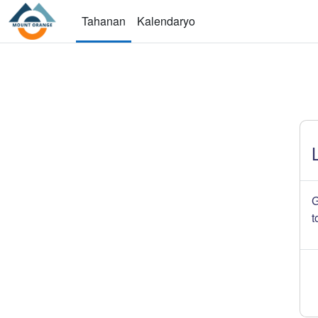
Lumaktaw patungo sa pangunahing nilalaman
Tahanan
Kalendaryo
G
t