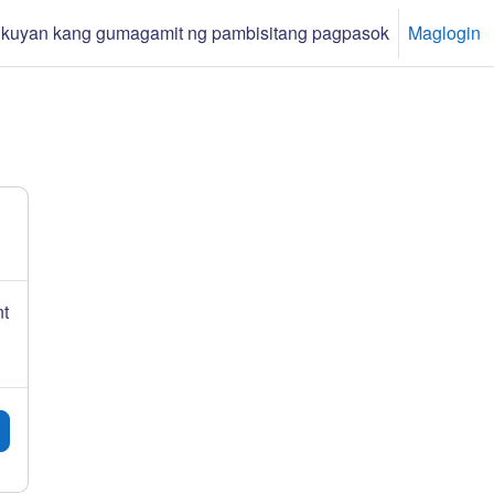
kuyan kang gumagamit ng pambisitang pagpasok
Maglogin
p
nt