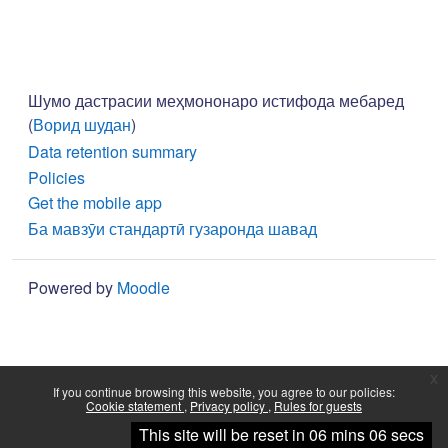
Шумо дастрасии меҳмононаро истифода мебаред
(
Ворид шудан
)
Data retention summary
Policies
Get the mobile app
Ба мавзӯи стандартӣ гузаронда шавад
Powered by
Moodle
x
If you continue browsing this website, you agree to our policies:
Cookie statement
Privacy policy
Rules for guests
Continue
This site will be reset in 06 mins 06 secs