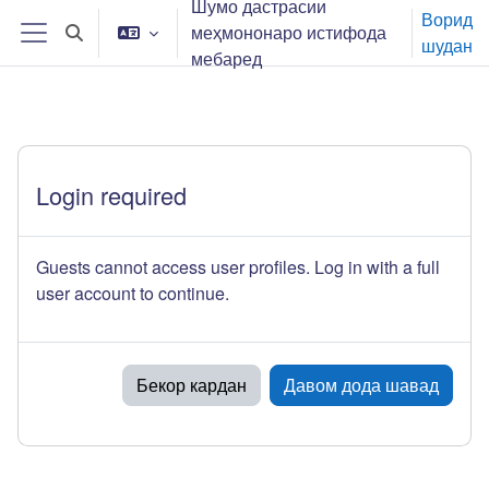
Шумо дастрасии
Нодида гузаронидан ба мазмуни асосӣ
Ворид
меҳмононаро истифода
Toggle search input
шудан
Панели тараф
мебаред
Login required
Guests cannot access user profiles. Log in with a full
user account to continue.
Бекор кардан
Давом дода шавад