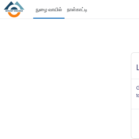
முக்கிய உள்ளடக்கத்திற்கு செல்க
நுழை வாயில்
நாள்காட்டி
G
t