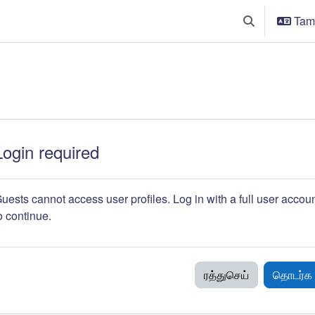
Tamil
Toggle search 
Login required
uests cannot access user profiles. Log in with a full user accou
o continue.
ரத்துசெய்
தொடர்க