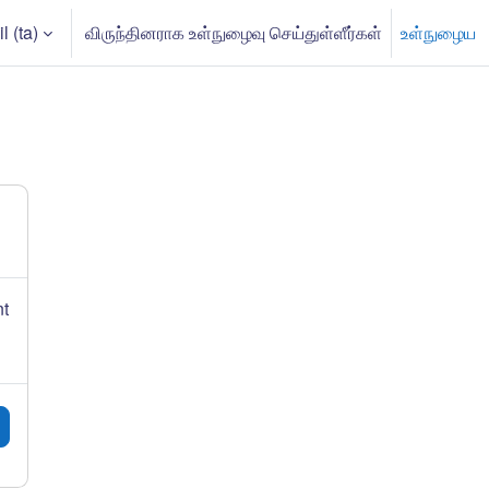
 ‎(ta)‎
விருந்தினராக உள்நுழைவு செய்துள்ளீர்கள்
உள்நுழைய
input
nt