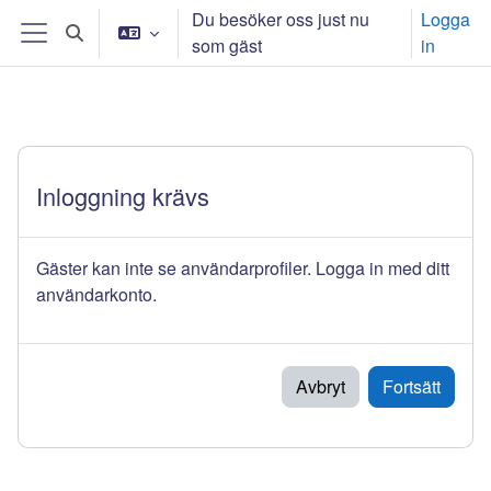
Gå direkt till huvudinnehåll
Du besöker oss just nu
Logga
Växla sökinmatning
som gäst
in
Sidopanel
Inloggning krävs
Gäster kan inte se användarprofiler. Logga in med ditt
användarkonto.
Avbryt
Fortsätt