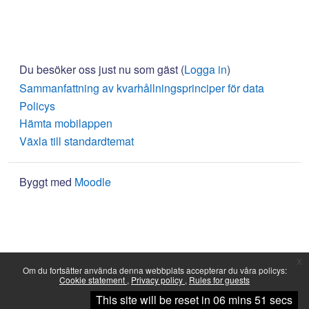
Du besöker oss just nu som gäst (
Logga in
)
Sammanfattning av kvarhållningsprinciper för data
Policys
Hämta mobilappen
Växla till standardtemat
Byggt med
Moodle
x
Om du fortsätter använda denna webbplats accepterar du våra policys:
Cookie statement
Privacy policy
Rules for guests
Fortsätt
This site will be reset in 06 mins 51 secs