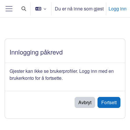
Gå til hovedinnhold
Du er nå inne som gjest
Logg inn
Veksle inndata for søk
Sidepanel
Innlogging påkrevd
Gjester kan ikke se brukerprofiler. Logg inn med en
brukerkonto for å fortsette.
Avbryt
Fortsett