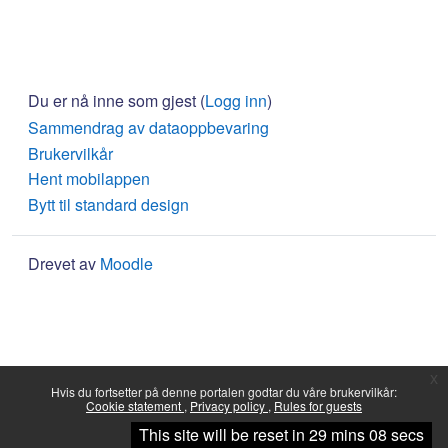
Du er nå inne som gjest (
Logg inn
)
Sammendrag av dataoppbevaring
Brukervilkår
Hent mobilappen
Bytt til standard design
Drevet av
Moodle
x
Hvis du fortsetter på denne portalen godtar du våre brukervilkår:
Cookie statement
Privacy policy
Rules for guests
Fortsett
This site will be reset in 29 mins 08 secs