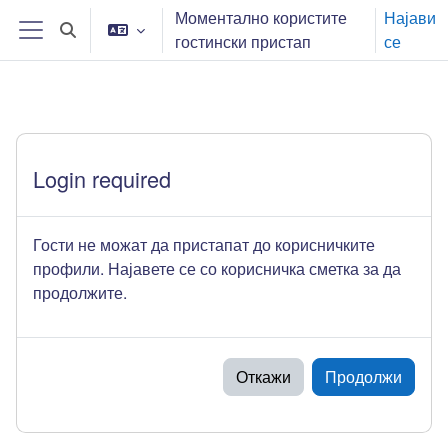
Оди до главна содржина
Моментално користите
Најави
Toggle search input
гостински пристап
се
Страничен панел
Login required
Гости не можат да пристапат до корисничките
профили. Најавете се со корисничка сметка за да
продолжите.
Откажи
Продолжи