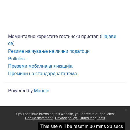
Моментално користите гостински пристап (
Најави
се
)
Резиме на чување на лични податоци
Policies
Преземи мобилна апликација
Премини на стандардната тема
Powered by
Moodle
x
If you continue browsing this website, you agree to our policies:
Cookie statement
Privacy policy
Rules for guests
Continue
This site will be reset in 30 mins 23 secs