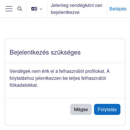
Tovább a fő tartalomhoz
Jelenleg vendégként van
Belépés
Keresési bemeneti adatok váltása
bejelentkezve
Oldalpanel
Bejelentkezés szükséges
Vendégek nem érik el a felhasználói profilokat. A
folytatáshoz jelentkezzen be teljes felhasználói
fiókadatokkal.
Mégse
Folytatás