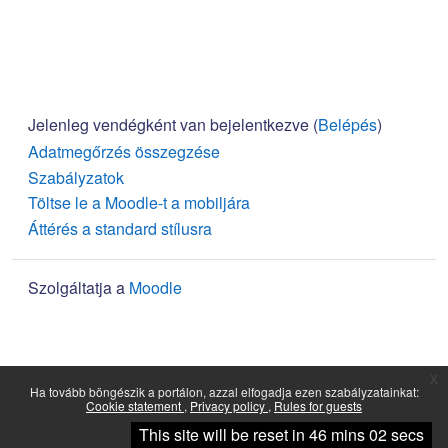
Jelenleg vendégként van bejelentkezve (
Belépés
)
Adatmegőrzés összegzése
Szabályzatok
Töltse le a Moodle-t a mobiljára
Áttérés a standard stílusra
Szolgáltatja a
Moodle
x
Ha tovább böngészik a portálon, azzal elfogadja ezen szabályzatainkat:
Cookie statement
Privacy policy
Rules for guests
Tovább
This site will be reset in 46 mins 02 secs