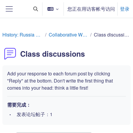
跳到主要内容
您正在用访客帐号访问
登录
切换搜索输入
停靠面板
History: Russia Rev
Collaborative Work
Class discussions
Class discussions
Add your response to each forum post by clicking
"Reply" at the bottom. Don't write the first thing that
comes into your head: think a little first!
需要完成：
发表论坛帖子：1