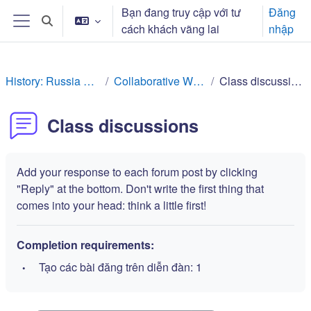
Chuyển tới nội dung chính
Bạn đang truy cập với tư
Đăng
Chuyển đổi chọn tìm kiếm
cách khách vãng lai
nhập
Bảng điều khiển cạnh
History: Russia Rev
Collaborative Work
Class discussions
Class discussions
Add your response to each forum post by clicking
"Reply" at the bottom. Don't write the first thing that
comes into your head: think a little first!
Completion requirements:
Tạo các bài đăng trên diễn đàn: 1