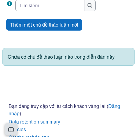
Tìm kiếm
Tìm kiếm
Thêm một chủ đề thảo luận mới
Chưa có chủ đề thảo luận nào trong diễn đàn này
Bạn đang truy cập với tư cách khách vãng lai (
Đăng
nhập
)
Data retention summary
Policies
Mở chỉ số ngăn của khóa học