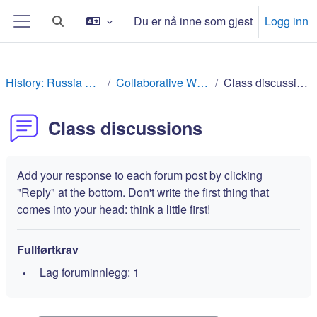
Gå til hovedinnhold
Du er nå inne som gjest
Logg inn
Veksle inndata for søk
Sidepanel
History: Russia Rev
Collaborative Work
Class discussions
Class discussions
Add your response to each forum post by clicking
"Reply" at the bottom. Don't write the first thing that
comes into your head: think a little first!
Fullførtkrav
Lag foruminnlegg: 1