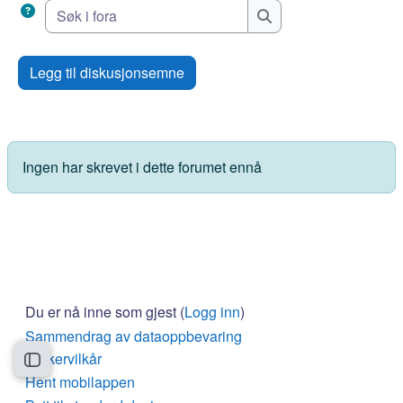
Søk i fora
Søk i fora
Legg til diskusjonsemne
Ingen har skrevet i dette forumet ennå
Du er nå inne som gjest (
Logg inn
)
Sammendrag av dataoppbevaring
Brukervilkår
Åpne kursindeks
Hent mobilappen