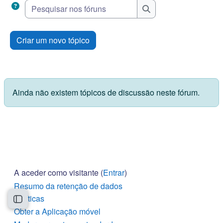
Pesquisar nos fóruns
Pesquisar nos fóruns
Criar um novo tópico
Ainda não existem tópicos de discussão neste fórum.
A aceder como visitante (
Entrar
)
Resumo da retenção de dados
Políticas
Abrir índice da disciplina
Obter a Aplicação móvel