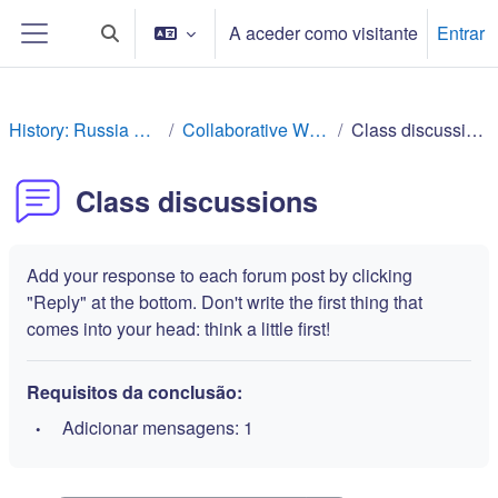
Ir para o conteúdo principal
A aceder como visitante
Entrar
Alternar a entrada da pesquisa
Painel lateral
History: Russia Rev
Collaborative Work
Class discussions
Class discussions
Add your response to each forum post by clicking
"Reply" at the bottom. Don't write the first thing that
comes into your head: think a little first!
Requisitos da conclusão:
Adicionar mensagens: 1