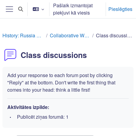
Atvērt galveno saturu
Pašlaik izmantojat
Pieslēgties
Pārslēgt meklēšanas ievadi
piekļuvi kā viesis
Sānu panelis
History: Russia Rev
Collaborative Work
Class discussions
Class discussions
Add your response to each forum post by clicking
"Reply" at the bottom. Don't write the first thing that
comes into your head: think a little first!
Aktivitātes izpilde:
Publicēt ziņas forumā: 1