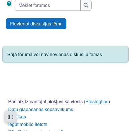
Meklēt forumos
Meklēt forumos
Pievienot diskusijas tēmu
Šajā forumā vēl nav nevienas diskusiju tēmas
Pašlaik izmantojat piekļuvi kā viesis (
Pieslēgties
)
Datu glabāšanas kopsavilkums
Politikas
Atvērt kursu indeksu
Iegūt mobilo lietotni