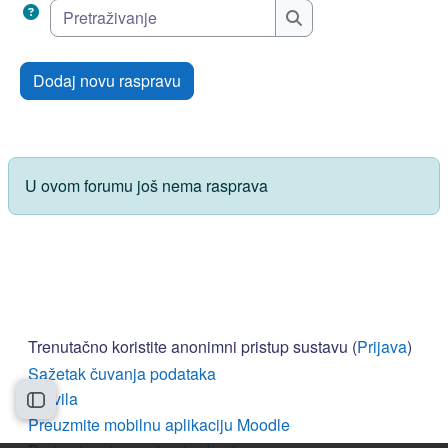
Pretraživanje
Pretraživanje
Dodaj novu raspravu
U ovom forumu još nema rasprava
Trenutačno koristite anonimni pristup sustavu (
Prijava
)
Sažetak čuvanja podataka
Pravila
Prikaži navigaciju
Preuzmite mobilnu aplikaciju Moodle