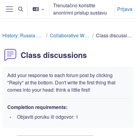
Preskoči na sadržaj
Trenutačno koristite
Prijava
Toggle search input
anonimni pristup sustavu
Bočni panel
History: Russia Rev
Collaborative Work
Class discussions
Class discussions
Add your response to each forum post by clicking
"Reply" at the bottom. Don't write the first thing that
comes into your head: think a little first!
Completion requirements:
Objaviti poruku ili odgovor: 1