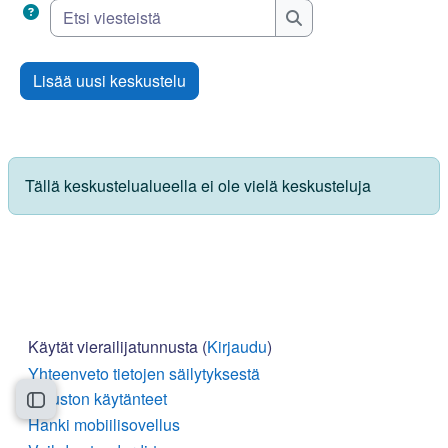
Etsi viesteistä
Etsi viesteistä
Lisää uusi keskustelu
Tällä keskustelualueella ei ole vielä keskusteluja
Käytät vierailijatunnusta (
Kirjaudu
)
Yhteenveto tietojen säilytyksestä
Sivuston käytänteet
Avaa kurssisisältö
Hanki mobiilisovellus