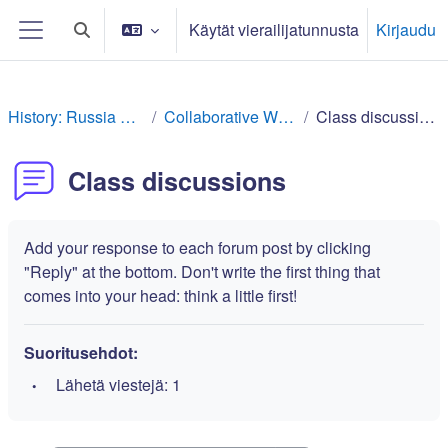
Siirry pääsisältöön
Käytät vierailijatunnusta
Kirjaudu
Vaihda hakusyöttöä
Sivupaneeli
History: Russia Rev
Collaborative Work
Class discussions
Class discussions
Add your response to each forum post by clicking
"Reply" at the bottom. Don't write the first thing that
comes into your head: think a little first!
Suoritusehdot:
Lähetä viestejä: 1