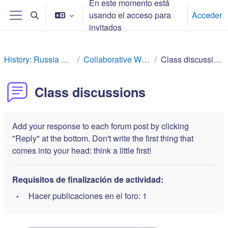
En este momento está
Saltar al contenido principal
usando el acceso para
Acceder
Selector de búsqueda de entrada
Panel lateral
invitados
History: Russia Rev
Collaborative Work
Class discussions
Class discussions
Add your response to each forum post by clicking
"Reply" at the bottom. Don't write the first thing that
comes into your head: think a little first!
Requisitos de finalización de actividad:
Hacer publicaciones en el foro: 1