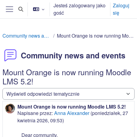
Przejdź do głównej zawartości
Jesteś zalogowany jako
Zaloguj
Przełącznik wyszukiwarki
gość
się
Panel boczny
Community news and events
Mount Orange is now running Moodle LMS 5.2!
Community news and events
Mount Orange is now running Moodle
LMS 5.2!
Sposób wyświetlania
Mount Orange is now running Moodle LMS 5.2!
Liczba odpowiedzi: 0
Napisane przez:
Anna Alexander
(
poniedziałek, 27
kwietnia 2026, 09:53
)
Dear community,