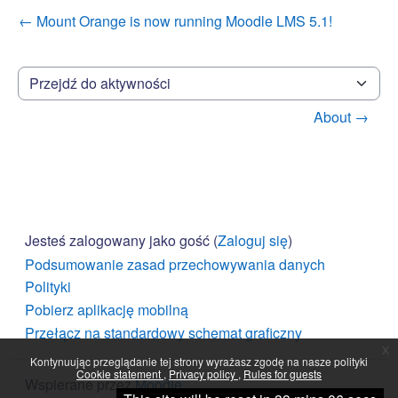
← Mount Orange is now running Moodle LMS 5.1!
Przejdź do aktywności
About →
Jesteś zalogowany jako gość (
Zaloguj się
)
Podsumowanie zasad przechowywania danych
Polityki
Pobierz aplikację mobilną
Przełącz na standardowy schemat graficzny
x
Kontynuując przeglądanie tej strony wyrażasz zgodę na nasze polityki
Cookie statement
Privacy policy
Rules for guests
Wspierane przez
Moodle
Kontynuuj