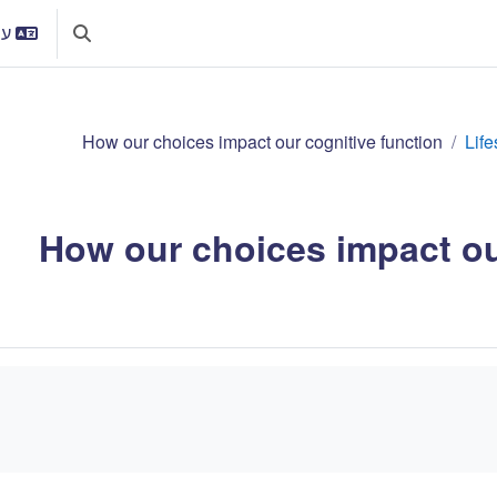
עבר
הצגה או הסת
How our choices impact our cognitive function
Life
How our choices impact ou