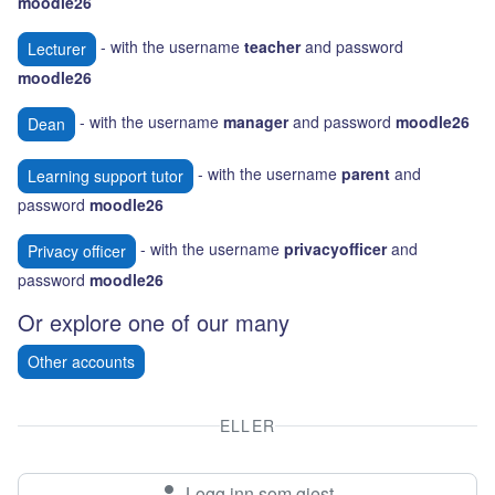
moodle26
- with the username
teacher
and password
Lecturer
moodle26
- with the username
manager
and password
moodle26
Dean
- with the username
parent
and
Learning support tutor
password
moodle26
- with the username
privacyofficer
and
Privacy officer
password
moodle26
Or explore one of our many
Other accounts
ELLER
Logg inn som gjest