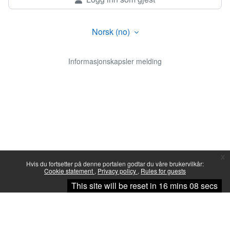
Norsk ‎(no)‎
Informasjonskapsler melding
x
Hvis du fortsetter på denne portalen godtar du våre brukervilkår:
Cookie statement
Privacy policy
Rules for guests
Fortsett
This site will be reset in 16 mins 08 secs
Du er ikke logget inn.
Sammendrag av dataoppbevaring