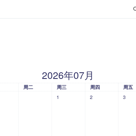
2026年07月
一
星期二
星期三
星期四
星期
周二
周三
周四
周五
没有活动，07月1日 星期三
没有活动，07月2日 星
没有活动
1
2
3