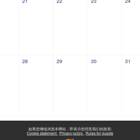
21
22
23
24
 星期日
动，07月27日 星期一
没有活动，07月28日 星期二
没有活动，07月29日 星期三
没有活动，07月30日 
没有活动
28
29
30
31
如果您继续浏览本网站，即表示您同意我们的政策:
Cookie statement
Privacy policy
Rules for guests