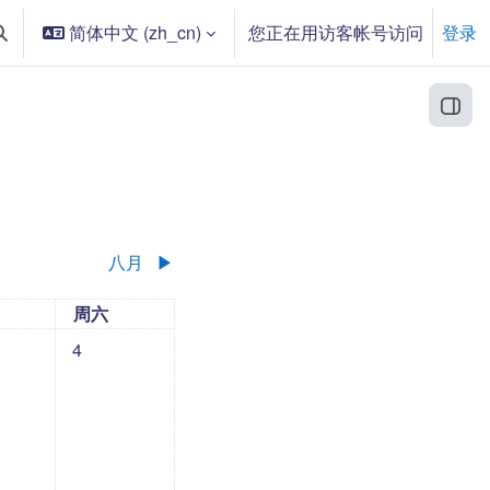
简体中文 ‎(zh_cn)‎
您正在用访客帐号访问
登录
切换搜索输入
打开
八月
▶︎
五
星期六
周六
期四
，07月3日 星期五
没有活动，07月4日 星期六
4