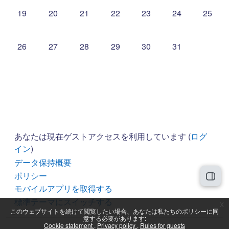
イベントなし 2026年 07月 19日
イベントなし 2026年 07月 20日
イベントなし 2026年 07月 21日
イベントなし 2026年 07月 22日
イベントなし 2026年 07
イベントなし 202
イベントな
19
20
21
22
23
24
25
イベントなし 2026年 07月 26日
イベントなし 2026年 07月 27日
イベントなし 2026年 07月 28日
イベントなし 2026年 07月 29日
イベントなし 2026年 07
イベントなし 202
26
27
28
29
30
31
あなたは現在ゲストアクセスを利用しています (
ログ
イン
)
データ保持概要
ポリシー
ブロ
モバイルアプリを取得する
標準テーマにスイッチする
x
このウェブサイトを続けて閲覧したい場合、あなたは私たちのポリシーに同
意する必要があります:
Cookie statement
Privacy policy
Rules for guests